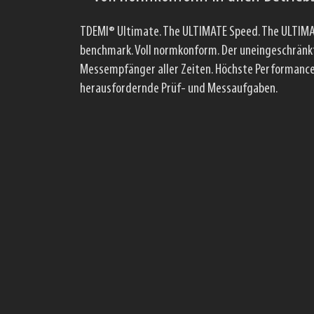
Echtzeit IQ-Analyse Bandbreite von mehr als 500 
Spektrum-Analyzer. Ultra-hochleistungs-Echtzeit
schnelle EMV Messungen. Maximale Flexibilität dur
optional Batteriebetrieb. Intuitive und leichte H
Technologie.