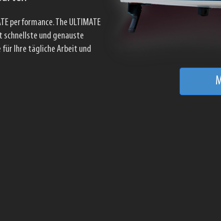
MHz. Ultra-hochleistungs-
-Spektrum-Analyzer. Ultra
ch 12 Volt Versorgung oder
andhabung. HyperOverlapping
M