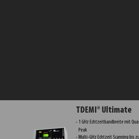
TDEMI® Ultimate
1 GHz Echtzeitbandbreite mit Qua
Peak
Multi-GHz Echtzeit Scanning bis z