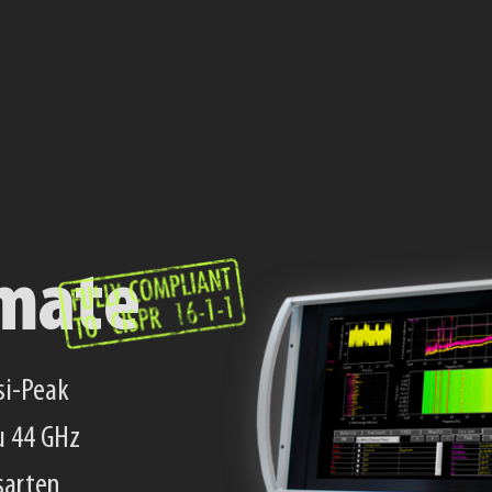
über 225 MHz RTBW
n
e Bandbreite