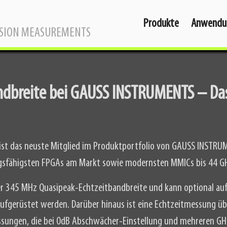
Produkte
Anwendu
SSION MEASUREMENTS
ndbreite bei GAUSS INSTRUMENTS – Da
ist das neuste Mitglied im Produktportfolio von GAUSS INSTRUM
ngsfähigsten FPGAs am Markt sowie modernsten MMICs bis 44 G
r 345 MHz Quasipeak-Echtzeitbandbreite und kann optional au
fgerüstet werden. Darüber hinaus ist eine Echtzeitmessung ü
essungen, die bei 0dB Abschwächer-Einstellung und mehreren GHz