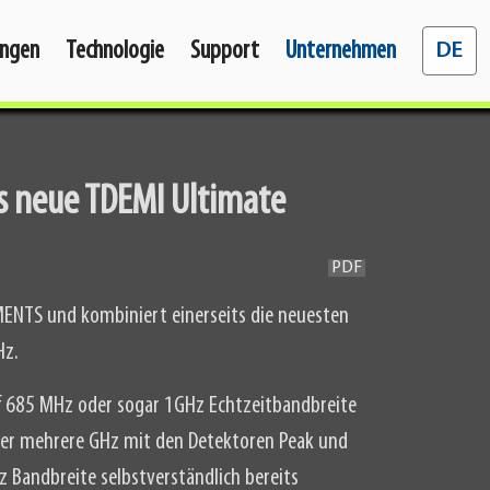
Sprache 
ngen
Technologie
Support
Unternehmen
DE
s neue TDEMI Ultimate
PDF
ENTS und kombiniert einerseits die neuesten
Hz.
f 685 MHz oder sogar 1GHz Echtzeitbandbreite
ber mehrere GHz mit den Detektoren Peak und
 Bandbreite selbstverständlich bereits